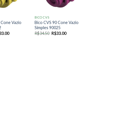
BICO CVS
 Cone Vazio
Bico CVS 90 Cone Vazio
2
Simples 90025
O
O
O
33.00
R$
34.50
R$
33.00
eço
preço
preço
preço
ginal
atual
original
atual
:
é:
era:
é:
4.50.
R$33.00.
R$34.50.
R$33.00.