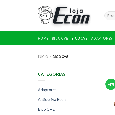
Skip
to
Pesqui
content
por:
HOME
BICO CVE
BICO CVS
ADAPTORES
INÍCIO
/
BICO CVS
CATEGORIAS
-4%
Adaptores
Antideriva Econ
Bico CVE