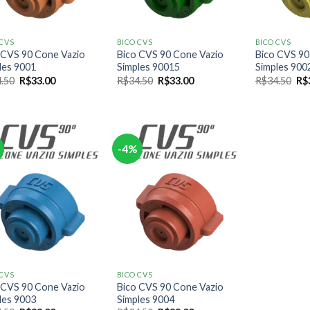
 CVS
BICO CVS
BICO CVS
 CVS 90 Cone Vazio
Bico CVS 90 Cone Vazio
Bico CVS 90
les 9001
Simples 90015
Simples 900
O
O
O
O
O
.50
R$
33.00
R$
34.50
R$
33.00
R$
34.50
R$
preço
preço
preço
preço
pr
original
atual
original
atual
ori
era:
é:
era:
é:
era
R$34.50.
R$33.00.
R$34.50.
R$33.00.
R$3
-4%
 CVS
BICO CVS
 CVS 90 Cone Vazio
Bico CVS 90 Cone Vazio
les 9003
Simples 9004