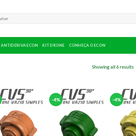
sar
ANTIDERIVA ECON
KIT DRONE
CONHEÇA O ECON
Showing all 6 results
-4%
-4%