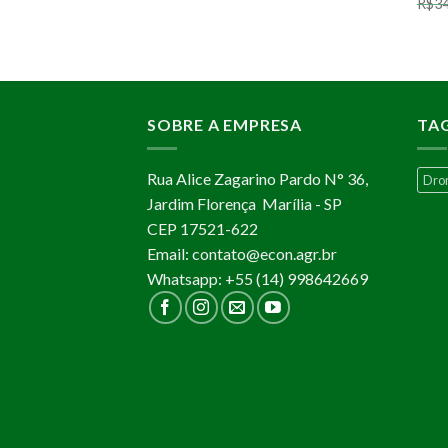
R$
34
SOBRE A EMPRESA
TA
Rua Alice Zagarino Pardo N° 36,
Dro
Jardim Florença Marília - SP
CEP 17521-622
Email: contato@econ.agr.br
Whatsapp: +55 (14) 998642669