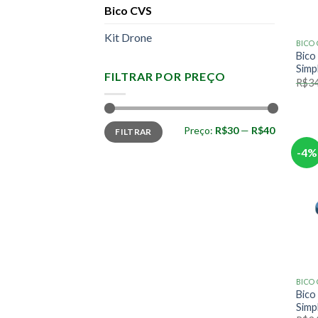
Bico CVS
Kit Drone
BICO
Bico
Simp
FILTRAR POR PREÇO
R$
34
Preço
Preço
Preço:
R$30
—
R$40
FILTRAR
mínimo
máximo
-4%
BICO
Bico
Simp