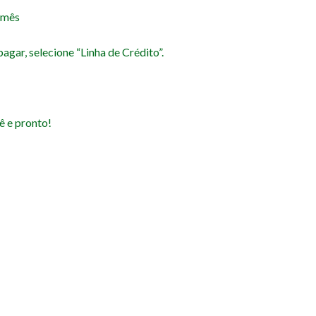
 mês
agar, selecione “Linha de Crédito”.
ê e pronto!