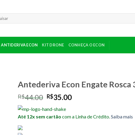
sar
ANTIDERIVA ECON
KIT DRONE
CONHEÇA O ECON
Antederiva Econ Engate Rosca 
O
O
44.00
35.00
R$
R$
preço
preço
original
atual
Até 12x sem cartão
com a Linha de Crédito.
Saiba mais
era:
é:
R$44.00.
R$35.00.