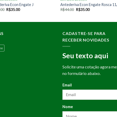
eriva Econ Engate J
Antederiva Econ Engate Rosca 11
O
O
O
O
.00
R$
35.00
R$
44.00
R$
35.00
preço
preço
preço
preço
original
atual
original
atual
era:
é:
era:
é:
R$44.00.
R$35.00.
R$44.00.
R$35.00.
GS
CADASTRE-SE PARA
RECEBER NOVIDADES
ne
Seu texto aqui
Solicite uma cotação agora m
no formulário abaixo.
Email
Nome